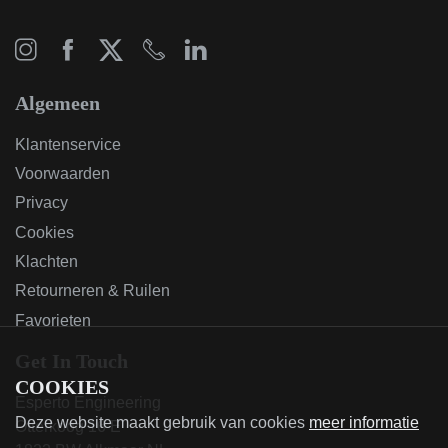
Algemeen
Klantenservice
Voorwaarden
Privacy
Cookies
Klachten
Retourneren & Ruilen
Favorieten
Get In Touch
COOKIES
Esperto Engineering
Deze website maakt gebruik van cookies
meer informatie
Otterkoog 16 E